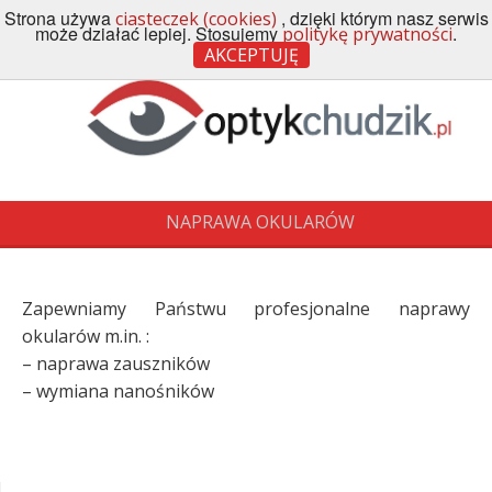
Strona używa
, dzięki którym nasz serwis
ciasteczek (cookies)
Menu
może działać lepiej. Stosujemy
.
politykę prywatności
AKCEPTUJĘ
NAPRAWA OKULARÓW
Zapewniamy Państwu profesjonalne naprawy
okularów m.in. :
– naprawa zauszników
– wymiana nanośników