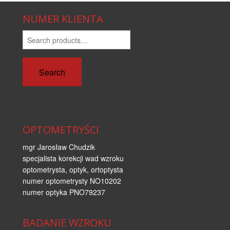
NUMER KLIENTA
Search
for:
Search
OPTOMETRYŚCI
mgr Jarosław Chudzik
specjalista korekcji wad wzroku
optometrysta, optyk, ortoptysta
numer optometrysty NO10202
numer optyka PNO79237
BADANIE WZROKU