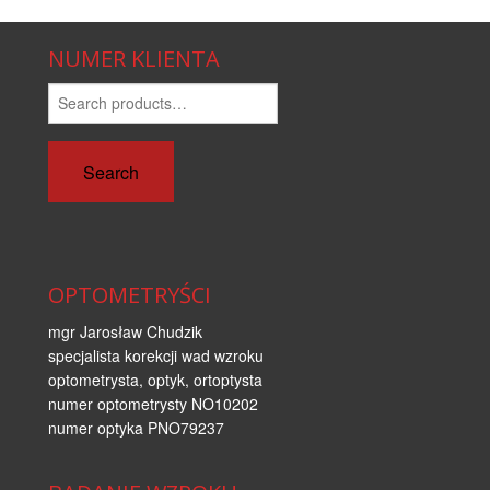
NUMER KLIENTA
Search
for:
Search
OPTOMETRYŚCI
mgr Jarosław Chudzik
specjalista korekcji wad wzroku
optometrysta, optyk, ortoptysta
numer optometrysty NO10202
numer optyka PNO79237