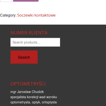
Category:
Soczewki kontaktowe
NUMER KLIENTA
Search
for:
Search
OPTOMETRYŚCI
mgr Jarosław Chudzik
specjalista korekcji wad wzroku
optometrysta, optyk, ortoptysta