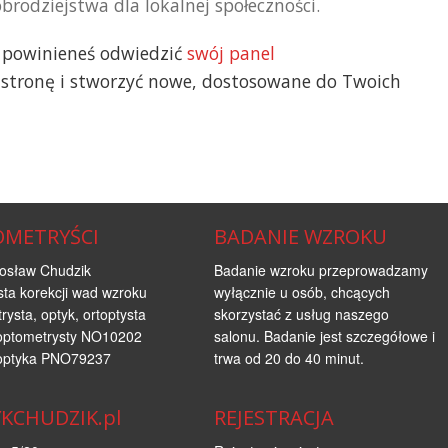
rodziejstwa dla lokalnej społeczności.
 powinieneś odwiedzić
swój panel
 stronę i stworzyć nowe, dostosowane do Twoich
METRYŚCI
BADANIE WZROKU
osław Chudzik
Badanie wzroku przeprowadzamy
ista korekcji wad wzroku
wyłącznie u osób, chcących
rysta, optyk, ortoptysta
skorzystać z usług naszego
optometrysty NO10202
salonu. Badanie jest szczegółowe i
optyka PNO79237
trwa od 20 do 40 minut.
KCHUDZIK.pl
REJESTRACJA