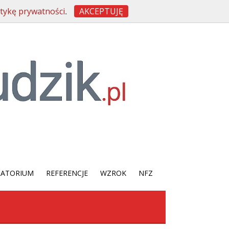
.
itykę prywatności
AKCEPTUJĘ
RATORIUM
REFERENCJE
WZROK
NFZ