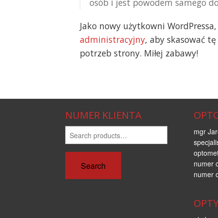
osób i jest powodem samego dob
Jako nowy użytkowni WordPressa,
administracyjny
, aby skasować tę
potrzeb strony. Miłej zabawy!
NUMER KLIENTA
OPTO
Search
mgr Jar
for:
specjal
optomet
numer 
Search
numer 
OPTY